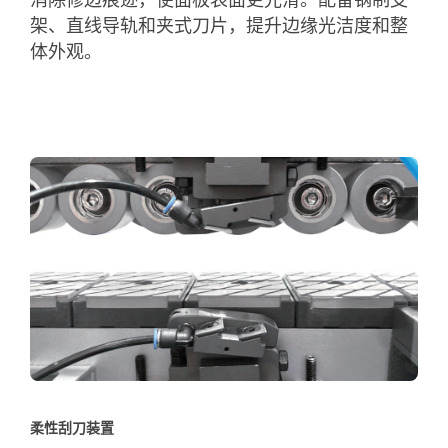
消除修边痕迹，使面板表面更光滑。配备钢制支
架、直线导轨和夹式刀片，提升边缘光洁度和整
体外观。
柔性刮刀装置