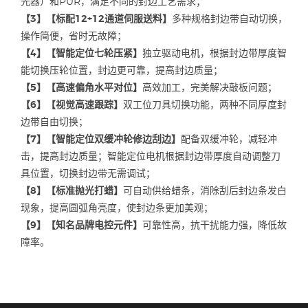
光器）和PUR，满足不同的封边工艺需求；
【3】【标配12+12通道伺服送料】
多种规格封边带自动切换，
操作简便，省时无故障；
【4】【智能定位七轮压紧】
独立驱动电机，根据封边带厚度智
能切换压轮位置，封边更可靠，提高封边质量；
【5】【高速偏角水平对位】
高效加工，完美解决敲板问题；
【6】【视觉高速跟踪】
双工位刀具切换功能，两种不同厚度封
边带自由切换；
【7】【智能定位双缓冲轮修边刮边】
配备双缓冲轮，减轻冲
击，提高封边质量；智能定位电机根据封边带厚度自动调整刀
具位置，切换封边带无需调试；
【8】【标准抛光打蜡】
可自动供给蜡条，消除刮后封边条发白
现象，提高圆弧角亮度，使封边条更加美观；
【9】【知名品牌电控元件】
可靠性高，抗干扰能力强，降低故
障率。